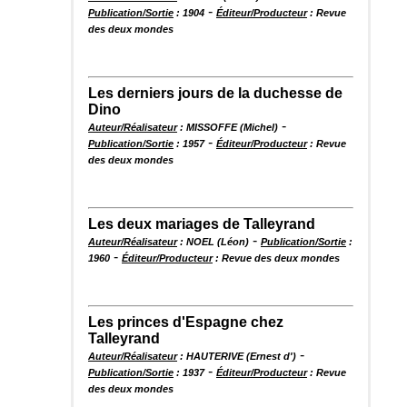
-
Publication/Sortie
: 1904
Éditeur/Producteur
: Revue
des deux mondes
Les derniers jours de la duchesse de
Dino
-
Auteur/Réalisateur
: MISSOFFE (Michel)
-
Publication/Sortie
: 1957
Éditeur/Producteur
: Revue
des deux mondes
Les deux mariages de Talleyrand
-
Auteur/Réalisateur
: NOEL (Léon)
Publication/Sortie
:
-
1960
Éditeur/Producteur
: Revue des deux mondes
Les princes d'Espagne chez
Talleyrand
-
Auteur/Réalisateur
: HAUTERIVE (Ernest d')
-
Publication/Sortie
: 1937
Éditeur/Producteur
: Revue
des deux mondes