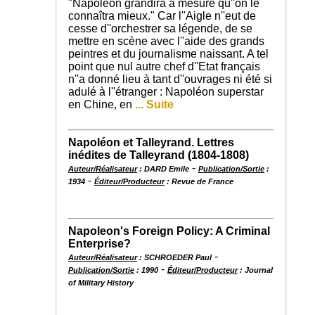
"Napoléon grandira à mesure qu''on le
connaîtra mieux." Car l''Aigle n''eut de
cesse d''orchestrer sa légende, de se
mettre en scène avec l''aide des grands
peintres et du journalisme naissant. A tel
point que nul autre chef d''Etat français
n''a donné lieu à tant d''ouvrages ni été si
adulé à l''étranger : Napoléon superstar
en Chine, en
... Suite
Napoléon et Talleyrand. Lettres
inédites de Talleyrand (1804-1808)
-
Auteur/Réalisateur
: DARD Emile
Publication/Sortie
:
-
1934
Éditeur/Producteur
: Revue de France
Napoleon's Foreign Policy: A Criminal
Enterprise?
-
Auteur/Réalisateur
: SCHROEDER Paul
-
Publication/Sortie
: 1990
Éditeur/Producteur
: Journal
of Military History