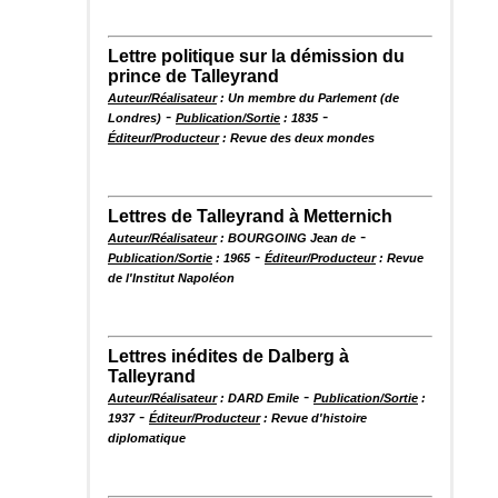
Lettre politique sur la démission du
prince de Talleyrand
Auteur/Réalisateur
: Un membre du Parlement (de
-
-
Londres)
Publication/Sortie
: 1835
Éditeur/Producteur
: Revue des deux mondes
Lettres de Talleyrand à Metternich
-
Auteur/Réalisateur
: BOURGOING Jean de
-
Publication/Sortie
: 1965
Éditeur/Producteur
: Revue
de l'Institut Napoléon
Lettres inédites de Dalberg à
Talleyrand
-
Auteur/Réalisateur
: DARD Emile
Publication/Sortie
:
-
1937
Éditeur/Producteur
: Revue d'histoire
diplomatique