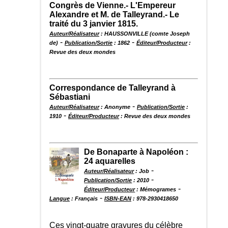
Congrès de Vienne.- L'Empereur
Alexandre et M. de Talleyrand.- Le
traité du 3 janvier 1815.
Auteur/Réalisateur
: HAUSSONVILLE (comte Joseph
-
-
de)
Publication/Sortie
: 1862
Éditeur/Producteur
:
Revue des deux mondes
Correspondance de Talleyrand à
Sébastiani
-
Auteur/Réalisateur
: Anonyme
Publication/Sortie
:
-
1910
Éditeur/Producteur
: Revue des deux mondes
De Bonaparte à Napoléon :
24 aquarelles
-
Auteur/Réalisateur
: Job
-
Publication/Sortie
: 2010
-
Éditeur/Producteur
: Mémogrames
-
Langue
: Français
ISBN-EAN
: 978-2930418650
Ces vingt-quatre gravures du célèbre