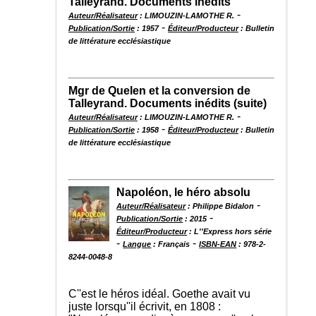
Talleyrand. Documents inédits
-
Auteur/Réalisateur
: LIMOUZIN-LAMOTHE R.
-
Publication/Sortie
: 1957
Éditeur/Producteur
: Bulletin
de littérature ecclésiastique
Mgr de Quelen et la conversion de
Talleyrand. Documents inédits (suite)
-
Auteur/Réalisateur
: LIMOUZIN-LAMOTHE R.
-
Publication/Sortie
: 1958
Éditeur/Producteur
: Bulletin
de littérature ecclésiastique
Napoléon, le héro absolu
-
Auteur/Réalisateur
: Philippe Bidalon
-
Publication/Sortie
: 2015
Éditeur/Producteur
: L''Express hors série
-
-
Langue
: Français
ISBN-EAN
: 978-2-
8244-0048-8
C''est le héros idéal. Goethe avait vu
juste lorsqu''il écrivit, en 1808 :