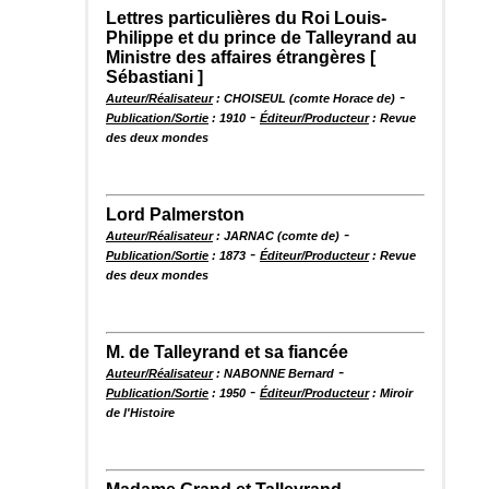
Lettres particulières du Roi Louis-
Philippe et du prince de Talleyrand au
Ministre des affaires étrangères [
Sébastiani ]
-
Auteur/Réalisateur
: CHOISEUL (comte Horace de)
-
Publication/Sortie
: 1910
Éditeur/Producteur
: Revue
des deux mondes
Lord Palmerston
-
Auteur/Réalisateur
: JARNAC (comte de)
-
Publication/Sortie
: 1873
Éditeur/Producteur
: Revue
des deux mondes
M. de Talleyrand et sa fiancée
-
Auteur/Réalisateur
: NABONNE Bernard
-
Publication/Sortie
: 1950
Éditeur/Producteur
: Miroir
de l'Histoire