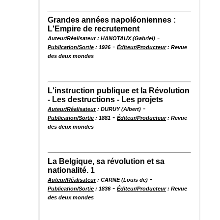
Grandes années napoléoniennes :
L'Empire de recrutement
-
Auteur/Réalisateur
: HANOTAUX (Gabriel)
-
Publication/Sortie
: 1926
Éditeur/Producteur
: Revue
des deux mondes
L'instruction publique et la Révolution
- Les destructions - Les projets
-
Auteur/Réalisateur
: DURUY (Albert)
-
Publication/Sortie
: 1881
Éditeur/Producteur
: Revue
des deux mondes
La Belgique, sa révolution et sa
nationalité. 1
-
Auteur/Réalisateur
: CARNE (Louis de)
-
Publication/Sortie
: 1836
Éditeur/Producteur
: Revue
des deux mondes