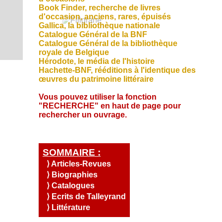
S
u
s
i
Q
e
Book Finder, recherche de livres
a
O
,
l
u
n
d'occasion, anciens, rares, épuisés
l
e
C
e
C
i
d
Gallica, la bibliothèque nationale
i
t
o
s
s
I
a
R
Catalogue Général de la BNF
t
c
n
o
A
Catalogue Général de la bibliothèque
é
e
.
t
m
T
s
royale de Belg
ique
a
t
m
c
Hérodote, le média de l'histoire
I
e
o
t
Hachette-BNF, rééditions à l'identique des
s
O
u
œuvres du patrimoine littéraire
-
N
r
n
A
Vous pouvez utiliser la fonction
o
u
"RECHERCHE" en haut de page pour
c
s
rechercher un ouvrage.
c
?
u
e
i
SOMMAIRE :
l
⟩ Articles-Revues
⟩ Biographies
⟩ Catalogues
⟩ Ecrits de Talleyrand
⟩ Littérature