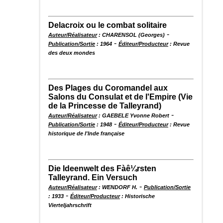
Delacroix ou le combat solitaire
-
Auteur/Réalisateur
: CHARENSOL (Georges)
-
Publication/Sortie
: 1964
Éditeur/Producteur
: Revue
des deux mondes
Des Plages du Coromandel aux
Salons du Consulat et de l'Empire (Vie
de la Princesse de Talleyrand)
-
Auteur/Réalisateur
: GAEBELE Yvonne Robert
-
Publication/Sortie
: 1948
Éditeur/Producteur
: Revue
historique de l'Inde française
Die Ideenwelt des Fàê¼rsten
Talleyrand. Ein Versuch
-
Auteur/Réalisateur
: WENDORF H.
Publication/Sortie
-
: 1933
Éditeur/Producteur
: Historische
Vierteljahrschrift