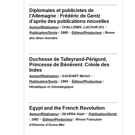
Diplomates et publicistes de
l'Allemagne : Frédéric de Gentz
d'après des publications nouvelles
-
Auteur/Réalisateur
: CHALLEMEL-LACOUR (P.)
-
Publication/Sortie
: 1868
Éditeur/Producteur
: Revue
des deux mondes
Duchesse de Talleyrand-Périgord,
Princesse de Bénévent. Créole des
Indes
-
Auteur/Réalisateur
: GAUDART Michel
-
Publication/Sortie
: 1969
Éditeur/Producteur
:
Héraldique et Généalogique
Egypt and the French Revolution
-
Auteur/Réalisateur
: SILVERA Alain
Publication/Sortie
-
: 1982
Éditeur/Producteur
: Revue Française
d'Histoire d'Outre-Mer