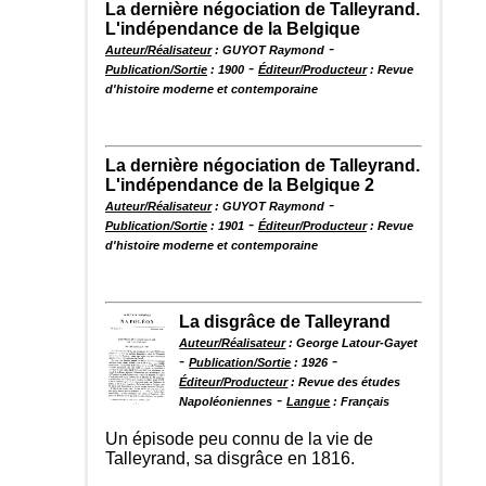
La dernière négociation de Talleyrand.
L'indépendance de la Belgique
-
Auteur/Réalisateur
: GUYOT Raymond
-
Publication/Sortie
: 1900
Éditeur/Producteur
: Revue
d'histoire moderne et contemporaine
La dernière négociation de Talleyrand.
L'indépendance de la Belgique 2
-
Auteur/Réalisateur
: GUYOT Raymond
-
Publication/Sortie
: 1901
Éditeur/Producteur
: Revue
d'histoire moderne et contemporaine
La disgrâce de Talleyrand
Auteur/Réalisateur
: George Latour-Gayet
-
-
Publication/Sortie
: 1926
Éditeur/Producteur
: Revue des études
-
Napoléoniennes
Langue
: Français
Un épisode peu connu de la vie de
Talleyrand, sa disgrâce en 1816.