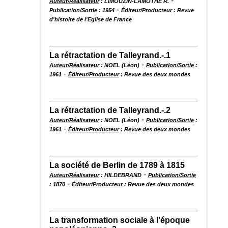
-
Auteur/Réalisateur
: LIMOUZIN-LAMOTHE R.
-
Publication/Sortie
: 1954
Éditeur/Producteur
: Revue
d'histoire de l'Eglise de France
La rétractation de Talleyrand.-.1
-
Auteur/Réalisateur
: NOEL (Léon)
Publication/Sortie
:
-
1961
Éditeur/Producteur
: Revue des deux mondes
La rétractation de Talleyrand.-.2
-
Auteur/Réalisateur
: NOEL (Léon)
Publication/Sortie
:
-
1961
Éditeur/Producteur
: Revue des deux mondes
La société de Berlin de 1789 à 1815
-
Auteur/Réalisateur
: HILDEBRAND
Publication/Sortie
-
: 1870
Éditeur/Producteur
: Revue des deux mondes
La transformation sociale à l'époque