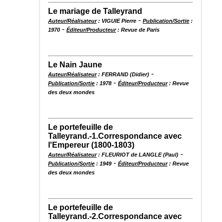
Le mariage de Talleyrand
-
Auteur/Réalisateur
: VIGUIE Pierre
Publication/Sortie
:
-
1970
Éditeur/Producteur
: Revue de Paris
Le Nain Jaune
-
Auteur/Réalisateur
: FERRAND (Didier)
-
Publication/Sortie
: 1978
Éditeur/Producteur
: Revue
des deux mondes
Le portefeuille de
Talleyrand.-1.Correspondance avec
l'Empereur (1800-1803)
-
Auteur/Réalisateur
: FLEURIOT de LANGLE (Paul)
-
Publication/Sortie
: 1949
Éditeur/Producteur
: Revue
des deux mondes
Le portefeuille de
Talleyrand.-2.Correspondance avec