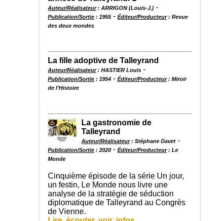
-
Auteur/Réalisateur
: ARRIGON (Louis-J.)
-
Publication/Sortie
: 1955
Éditeur/Producteur
: Revue
des deux mondes
La fille adoptive de Talleyrand
-
Auteur/Réalisateur
: HASTIER Louis
-
Publication/Sortie
: 1954
Éditeur/Producteur
: Miroir
de l'Histoire
La gastronomie de
Talleyrand
-
Auteur/Réalisateur
: Stéphane Davet
-
Publication/Sortie
: 2020
Éditeur/Producteur
: Le
Monde
Cinquième épisode de la série Un jour,
un festin, Le Monde nous livre une
analyse de la stratégie de séduction
diplomatique de Talleyrand au Congrès
de Vienne.
Lire, écouter, voir, infos