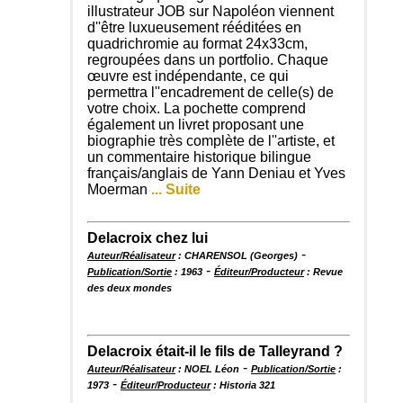
illustrateur JOB sur Napoléon viennent
d''être luxueusement rééditées en
quadrichromie au format 24x33cm,
regroupées dans un portfolio. Chaque
œuvre est indépendante, ce qui
permettra l''encadrement de celle(s) de
votre choix. La pochette comprend
également un livret proposant une
biographie très complète de l''artiste, et
un commentaire historique bilingue
français/anglais de Yann Deniau et Yves
Moerman
... Suite
Delacroix chez lui
-
Auteur/Réalisateur
: CHARENSOL (Georges)
-
Publication/Sortie
: 1963
Éditeur/Producteur
: Revue
des deux mondes
Delacroix était-il le fils de Talleyrand ?
-
Auteur/Réalisateur
: NOEL Léon
Publication/Sortie
:
-
1973
Éditeur/Producteur
: Historia 321