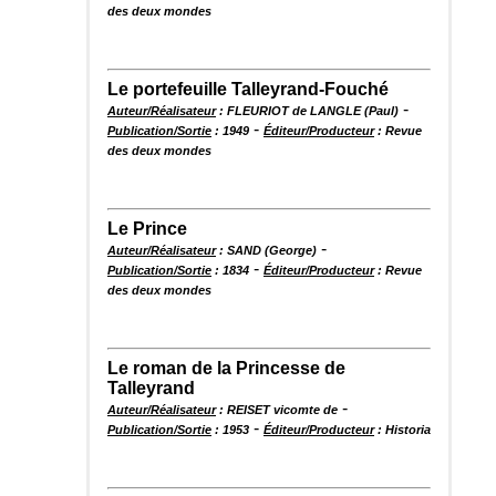
des deux mondes
Le portefeuille Talleyrand-Fouché
-
Auteur/Réalisateur
: FLEURIOT de LANGLE (Paul)
-
Publication/Sortie
: 1949
Éditeur/Producteur
: Revue
des deux mondes
Le Prince
-
Auteur/Réalisateur
: SAND (George)
-
Publication/Sortie
: 1834
Éditeur/Producteur
: Revue
des deux mondes
Le roman de la Princesse de
Talleyrand
-
Auteur/Réalisateur
: REISET vicomte de
-
Publication/Sortie
: 1953
Éditeur/Producteur
: Historia