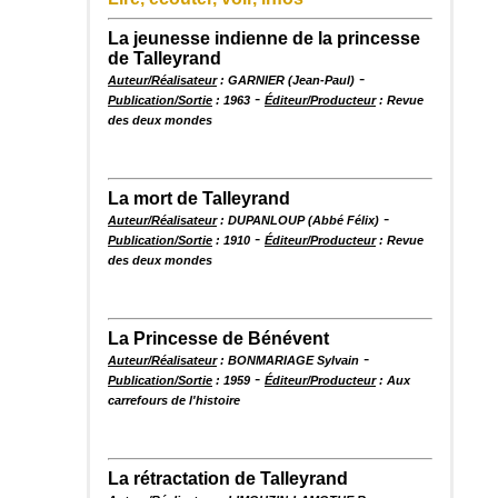
La jeunesse indienne de la princesse
de Talleyrand
-
Auteur/Réalisateur
: GARNIER (Jean-Paul)
-
Publication/Sortie
: 1963
Éditeur/Producteur
: Revue
des deux mondes
La mort de Talleyrand
-
Auteur/Réalisateur
: DUPANLOUP (Abbé Félix)
-
Publication/Sortie
: 1910
Éditeur/Producteur
: Revue
des deux mondes
La Princesse de Bénévent
-
Auteur/Réalisateur
: BONMARIAGE Sylvain
-
Publication/Sortie
: 1959
Éditeur/Producteur
: Aux
carrefours de l'histoire
La rétractation de Talleyrand