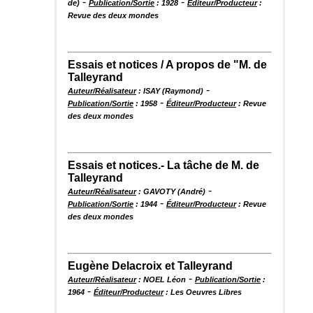
-
-
de)
Publication/Sortie
: 1928
Éditeur/Producteur
:
Revue des deux mondes
Essais et notices / A propos de "M. de
Talleyrand
-
Auteur/Réalisateur
: ISAY (Raymond)
-
Publication/Sortie
: 1958
Éditeur/Producteur
: Revue
des deux mondes
Essais et notices.- La tâche de M. de
Talleyrand
-
Auteur/Réalisateur
: GAVOTY (André)
-
Publication/Sortie
: 1944
Éditeur/Producteur
: Revue
des deux mondes
Eugène Delacroix et Talleyrand
-
Auteur/Réalisateur
: NOEL Léon
Publication/Sortie
:
-
1964
Éditeur/Producteur
: Les Oeuvres Libres