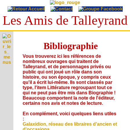
Les Amis de Talleyrand
T
A
Bibliographie
E
L
p
L
V
Vous trouverez ici les références de
h
i
E
nombreux ouvrages qui traitent de
é
I
e
m
Y
Talleyrand, et de personnages privés ou
c
p
é
public qui ont joué un rôle dans son
A
R
o
r
r
u
histoire, ou son époque, y compris ceux
n
A
i
C
i
d
qu'il a écrit lui-même. Ils sont classés par
o
v
N
i
d
i
type, l'item Littérature regroupant tout ce
g
S
é
t
D
e
o
qui ne peut pas être mis dans Biographie !
r
e
e
a
s
s
L
Beaucoup comportent la note de l'éditeur,
a
s
t
,
i
p
certains nos avis et notes de lecture.
é
i
L
v
e
h
c
o
i
'
n
i
r
En complément, voici quelques liens utiles
n
A
d
s
A
e
i
:
s
c
é
u
t
S
Galaxidion, réseau des libraires d'ancien et
A
t
o
t
s
g
d'occasions