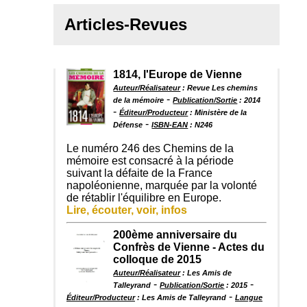
Articles-Revues
1814, l'Europe de Vienne
Auteur/Réalisateur
: Revue Les chemins
-
de la mémoire
Publication/Sortie
: 2014
-
Éditeur/Producteur
: Ministère de la
-
Défense
ISBN-EAN
: N246
Le numéro 246 des Chemins de la
mémoire est consacré à la période
suivant la défaite de la France
napoléonienne, marquée par la volonté
de rétablir l'équilibre en Europe.
Lire, écouter, voir, infos
200ème anniversaire du
Confrès de Vienne - Actes du
colloque de 2015
Auteur/Réalisateur
: Les Amis de
-
-
Talleyrand
Publication/Sortie
: 2015
-
Éditeur/Producteur
: Les Amis de Talleyrand
Langue