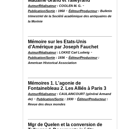
Madame Grand et Talleyrand
-
Auteur/Réalisateur
: COOLEN M. G.
-
Publication/Sortie
: 1950
Éditeur/Producteur
: Bulletin
trimestriel de la Société académique des antiquaires de
la Morinie
Mémoire sur les Etats-Unis
d'Amérique par Joseph Fauchet
-
Auteur/Réalisateur
: LOKKE Carl Ludwig
-
Publication/Sortie
: 1936
Éditeur/Producteur
:
American Historical Association
Mémoires 1. L'agonie de
Fontainebleau 2. Les Alliés à Paris 3
Auteur/Réalisateur
: CAULAINCOURT (général Armand
-
-
de)
Publication/Sortie
: 1930
Éditeur/Producteur
:
Revue des deux mondes
Mgr de Quelen et la conversion de