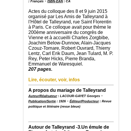
-
: Français
ISBN-EAN
: CA
Actes du colloque des 8 et 9 juin 2015
organisé par Les Amis de Talleyrand à
l'Hôtel de Talleyrand, rue Saint Florentin
à Paris. Ce colloque avait pour thème le
200ème anniversaire du congrès de
Vienne et à accueilli Charles Zorgbibe,
Joachim Below-Dunnow, Alain-Jacques
Czouz-Tornare, Robert Ouvrard, Thierry
Lentz, Carl Erik Daum, Jean Tulard, M. P.
Rey, Peter Hicks, Pierre Branda,
Emmanuel de Waresquiel.
207 pages.
Lire, écouter, voir, infos
A propos du mariage de Talleyrand
-
Auteur/Réalisateur
: LACOUR-GAYET Georges
-
Publication/Sortie
: 1926
Éditeur/Producteur
: Revue
politique et littéraire (revue bleue)
Autour de Talleyrand -3.Un émule de