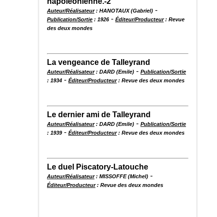
napoléonienne.-2
-
Auteur/Réalisateur
: HANOTAUX (Gabriel)
-
Publication/Sortie
: 1926
Éditeur/Producteur
: Revue
des deux mondes
La vengeance de Talleyrand
-
Auteur/Réalisateur
: DARD (Emile)
Publication/Sortie
-
: 1934
Éditeur/Producteur
: Revue des deux mondes
Le dernier ami de Talleyrand
-
Auteur/Réalisateur
: DARD (Emile)
Publication/Sortie
-
: 1939
Éditeur/Producteur
: Revue des deux mondes
Le duel Piscatory-Latouche
-
Auteur/Réalisateur
: MISSOFFE (Michel)
Éditeur/Producteur
: Revue des deux mondes