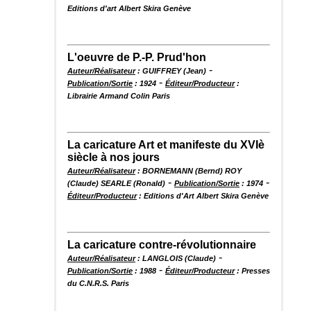
Editions d'art Albert Skira Genève
L'oeuvre de P.-P. Prud'hon
-
Auteur/Réalisateur
: GUIFFREY (Jean)
-
Publication/Sortie
: 1924
Éditeur/Producteur
:
Librairie Armand Colin Paris
La caricature Art et manifeste du XVIè
siècle à nos jours
Auteur/Réalisateur
: BORNEMANN (Bernd) ROY
-
-
(Claude) SEARLE (Ronald)
Publication/Sortie
: 1974
Éditeur/Producteur
: Editions d'Art Albert Skira Genève
La caricature contre-révolutionnaire
-
Auteur/Réalisateur
: LANGLOIS (Claude)
-
Publication/Sortie
: 1988
Éditeur/Producteur
: Presses
du C.N.R.S. Paris