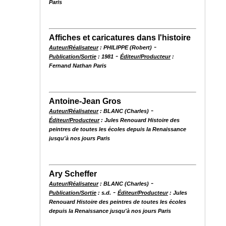
Paris
Affiches et caricatures dans l'histoire
-
Auteur/Réalisateur
: PHILIPPE (Robert)
-
Publication/Sortie
: 1981
Éditeur/Producteur
:
Fernand Nathan Paris
Antoine-Jean Gros
-
Auteur/Réalisateur
: BLANC (Charles)
Éditeur/Producteur
: Jules Renouard Histoire des
peintres de toutes les écoles depuis la Renaissance
jusqu'à nos jours Paris
Ary Scheffer
-
Auteur/Réalisateur
: BLANC (Charles)
-
Publication/Sortie
: s.d.
Éditeur/Producteur
: Jules
Renouard Histoire des peintres de toutes les écoles
depuis la Renaissance jusqu'à nos jours Paris