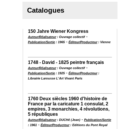
Catalogues
150 Jahre Wiener Kongress
-
Auteur/Réalisateur
: Ouvrage collectif
-
Publication/Sortie
: 1965
Éditeur/Producteur
: Vienne
1748 - David - 1825 peintre français
-
Auteur/Réalisateur
: Ouvrage collectif
-
Publication/Sortie
: 1925
Éditeur/Producteur
:
Librairie Larousse L'Art Vivant Paris
1760 Deux siècles 1960 d'histoire de
France par la caricature 1 consulat, 2
empires, 3 monarchies, 4 révolutions,
5 républiques
-
Auteur/Réalisateur
: DUCHé (Jean)
Publication/Sortie
-
: 1961
Éditeur/Producteur
: Editions du Pont Royal