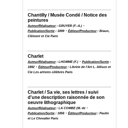
Chantilly / Musée Condé / Notice des
peintures
-
Auteur/Réalisateur
: GRUYER (F.-A.)
-
Publication/Sortie
: 1899
Éditeur/Producteur
: Braun,
Clément et Cie Paris
Charlet
-
Auteur/Réalisateur
: LHOMME (F.)
Publication/Sortie
:
-
1892
Éditeur/Producteur
: Libririe de l'Art L. Allison et
Cie Les artistes célèbres Paris
Charlet / Sa vie, ses lettres / suivi
d'une description raisonnée de son
oeuvre lithographique
-
Auteur/Réalisateur
: LA COMBE (M. de
-
Publication/Sortie
: 1856
Éditeur/Producteur
: Paulin
et Le Chevalier Paris