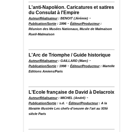
L'anti-Napoléon. Caricatures et satires
du Consulat à l'Empire
-
Auteur/Réalisateur
: BENOIT (Jérémie)
-
Publication/Sortie
: 1996
Éditeur/Producteur
:
Réunion des Musées Nationaux, Musée de Malmaison
Rueil-Malmaison
L'Arc de Triomphe / Guide historique
-
Auteur/Réalisateur
: GAILLARD (Marc)
-
Publication/Sortie
: 1998
Éditeur/Producteur
: Martelle
Editions Amiens/Paris
L'Ecole française de David à Delacroix
-
Auteur/Réalisateur
: MICHEL (André)
-
Publication/Sortie
: s.d.
Éditeur/Producteur
: A la
librairie illustrée Les chefs-d'oeuvre de l'art au XIXè
siècle Paris