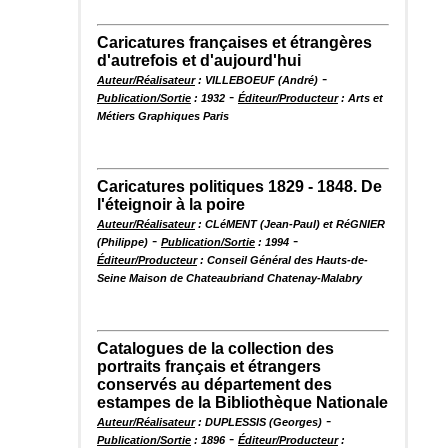
Caricatures françaises et étrangères
d'autrefois et d'aujourd'hui
-
Auteur/Réalisateur
: VILLEBOEUF (André)
-
Publication/Sortie
: 1932
Éditeur/Producteur
: Arts et
Métiers Graphiques Paris
Caricatures politiques 1829 - 1848. De
l'éteignoir à la poire
Auteur/Réalisateur
: CLéMENT (Jean-Paul) et RéGNIER
-
-
(Philippe)
Publication/Sortie
: 1994
Éditeur/Producteur
: Conseil Général des Hauts-de-
Seine Maison de Chateaubriand Chatenay-Malabry
Catalogues de la collection des
portraits français et étrangers
conservés au département des
estampes de la Bibliothèque Nationale
-
Auteur/Réalisateur
: DUPLESSIS (Georges)
-
Publication/Sortie
: 1896
Éditeur/Producteur
: