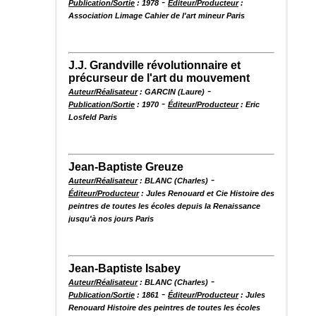
-
Publication/Sortie
: 1978
Éditeur/Producteur
:
Association Limage Cahier de l'art mineur Paris
J.J. Grandville révolutionnaire et
précurseur de l'art du mouvement
-
Auteur/Réalisateur
: GARCIN (Laure)
-
Publication/Sortie
: 1970
Éditeur/Producteur
: Eric
Losfeld Paris
Jean-Baptiste Greuze
-
Auteur/Réalisateur
: BLANC (Charles)
Éditeur/Producteur
: Jules Renouard et Cie Histoire des
peintres de toutes les écoles depuis la Renaissance
jusqu'à nos jours Paris
Jean-Baptiste Isabey
-
Auteur/Réalisateur
: BLANC (Charles)
-
Publication/Sortie
: 1861
Éditeur/Producteur
: Jules
Renouard Histoire des peintres de toutes les écoles