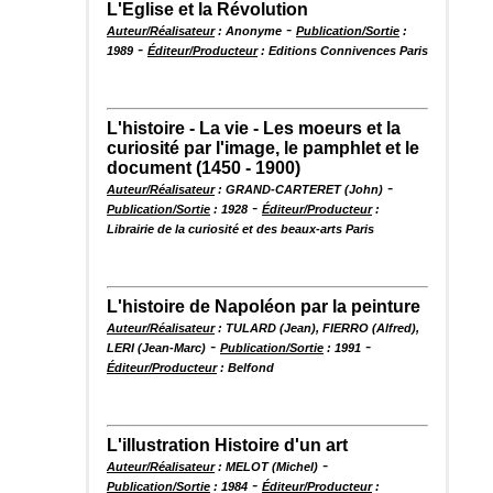
L'Eglise et la Révolution
-
Auteur/Réalisateur
: Anonyme
Publication/Sortie
:
-
1989
Éditeur/Producteur
: Editions Connivences Paris
L'histoire - La vie - Les moeurs et la
curiosité par l'image, le pamphlet et le
document (1450 - 1900)
-
Auteur/Réalisateur
: GRAND-CARTERET (John)
-
Publication/Sortie
: 1928
Éditeur/Producteur
:
Librairie de la curiosité et des beaux-arts Paris
L'histoire de Napoléon par la peinture
Auteur/Réalisateur
: TULARD (Jean), FIERRO (Alfred),
-
-
LERI (Jean-Marc)
Publication/Sortie
: 1991
Éditeur/Producteur
: Belfond
L'illustration Histoire d'un art
-
Auteur/Réalisateur
: MELOT (Michel)
-
Publication/Sortie
: 1984
Éditeur/Producteur
: