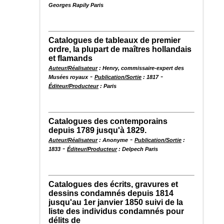
Georges Rapily Paris
Catalogues de tableaux de premier
ordre, la plupart de maîtres hollandais
et flamands
Auteur/Réalisateur
: Henry, commissaire-expert des
-
-
Musées royaux
Publication/Sortie
: 1817
Éditeur/Producteur
: Paris
Catalogues des contemporains
depuis 1789 jusqu'à 1829.
-
Auteur/Réalisateur
: Anonyme
Publication/Sortie
:
-
1833
Éditeur/Producteur
: Delpech Paris
Catalogues des écrits, gravures et
dessins condamnés depuis 1814
jusqu'au 1er janvier 1850 suivi de la
liste des individus condamnés pour
délits de