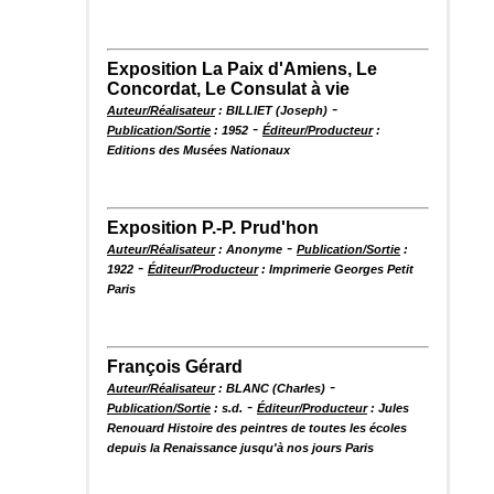
Exposition La Paix d'Amiens, Le
Concordat, Le Consulat à vie
-
Auteur/Réalisateur
: BILLIET (Joseph)
-
Publication/Sortie
: 1952
Éditeur/Producteur
:
Editions des Musées Nationaux
Exposition P.-P. Prud'hon
-
Auteur/Réalisateur
: Anonyme
Publication/Sortie
:
-
1922
Éditeur/Producteur
: Imprimerie Georges Petit
Paris
François Gérard
-
Auteur/Réalisateur
: BLANC (Charles)
-
Publication/Sortie
: s.d.
Éditeur/Producteur
: Jules
Renouard Histoire des peintres de toutes les écoles
depuis la Renaissance jusqu'à nos jours Paris