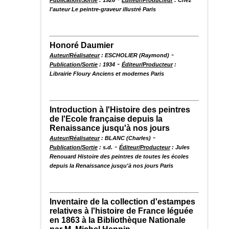
l'auteur Le peintre-graveur illustré Paris
Honoré Daumier
-
Auteur/Réalisateur
: ESCHOLIER (Raymond)
-
Publication/Sortie
: 1934
Éditeur/Producteur
:
Librairie Floury Anciens et modernes Paris
Introduction à l'Histoire des peintres
de l'Ecole française depuis la
Renaissance jusqu'à nos jours
-
Auteur/Réalisateur
: BLANC (Charles)
-
Publication/Sortie
: s.d.
Éditeur/Producteur
: Jules
Renouard Histoire des peintres de toutes les écoles
depuis la Renaissance jusqu'à nos jours Paris
Inventaire de la collection d'estampes
relatives à l'histoire de France léguée
en 1863 à la Bibliothèque Nationale