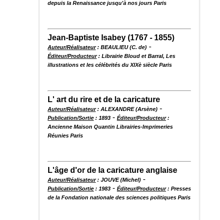
depuis la Renaissance jusqu'à nos jours Paris
Jean-Baptiste Isabey (1767 - 1855)
-
Auteur/Réalisateur
: BEAULIEU (C. de)
Éditeur/Producteur
: Librairie Bloud et Barral, Les
illustrations et les célébrités du XIXè siècle Paris
L' art du rire et de la caricature
-
Auteur/Réalisateur
: ALEXANDRE (Arsène)
-
Publication/Sortie
: 1893
Éditeur/Producteur
:
Ancienne Maison Quantin Librairies-Imprimeries
Réunies Paris
L'âge d'or de la caricature anglaise
-
Auteur/Réalisateur
: JOUVE (Michel)
-
Publication/Sortie
: 1983
Éditeur/Producteur
: Presses
de la Fondation nationale des sciences politiques Paris