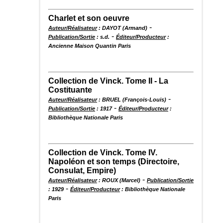
Charlet et son oeuvre
-
Auteur/Réalisateur
: DAYOT (Armand)
-
Publication/Sortie
: s.d.
Éditeur/Producteur
:
Ancienne Maison Quantin Paris
Collection de Vinck. Tome II - La
Costituante
-
Auteur/Réalisateur
: BRUEL (François-Louis)
-
Publication/Sortie
: 1917
Éditeur/Producteur
:
Bibliothèque Nationale Paris
Collection de Vinck. Tome IV.
Napoléon et son temps (Directoire,
Consulat, Empire)
-
Auteur/Réalisateur
: ROUX (Marcel)
Publication/Sortie
-
: 1929
Éditeur/Producteur
: Bibliothèque Nationale
Paris