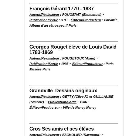
François Gérard 1770 - 1837
-
Auteur/Réalisateur
: FOUGERAT (Emmanuel)
-
Publication/Sortie
: s.d.
Éditeur/Producteur
: Parvillée
Album d'art rétrospectif Paris
Georges Rouget élève de Louis David
1783-1869
-
Auteur/Réalisateur
: POUGETOUX (Alain)
-
Publication/Sortie
: 1995
Éditeur/Producteur
: Paris
Musées Paris
Grandville. Dessins originaux
Auteur/Réalisateur
: GETTY (Clive F.) et GUILLAUME
-
-
(Simone)
Publication/Sortie
: 1986
Éditeur/Producteur
: Ville de Nançy Nançy
Gros Ses amis et ses élèves
-
Auteur/Réalisateur
: ESCHOLIER (Raymond)