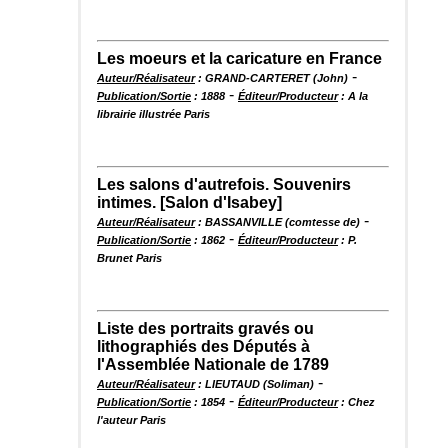
Les moeurs et la caricature en France
-
Auteur/Réalisateur
: GRAND-CARTERET (John)
-
Publication/Sortie
: 1888
Éditeur/Producteur
: A la
librairie illustrée Paris
Les salons d'autrefois. Souvenirs
intimes. [Salon d'Isabey]
-
Auteur/Réalisateur
: BASSANVILLE (comtesse de)
-
Publication/Sortie
: 1862
Éditeur/Producteur
: P.
Brunet Paris
Liste des portraits gravés ou
lithographiés des Députés à
l'Assemblée Nationale de 1789
-
Auteur/Réalisateur
: LIEUTAUD (Soliman)
-
Publication/Sortie
: 1854
Éditeur/Producteur
: Chez
l'auteur Paris