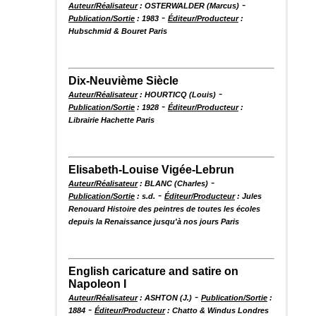
-
Auteur/Réalisateur
: OSTERWALDER (Marcus)
-
Publication/Sortie
: 1983
Éditeur/Producteur
:
Hubschmid & Bouret Paris
Dix-Neuvième Siècle
-
Auteur/Réalisateur
: HOURTICQ (Louis)
-
Publication/Sortie
: 1928
Éditeur/Producteur
:
Librairie Hachette Paris
Elisabeth-Louise Vigée-Lebrun
-
Auteur/Réalisateur
: BLANC (Charles)
-
Publication/Sortie
: s.d.
Éditeur/Producteur
: Jules
Renouard Histoire des peintres de toutes les écoles
depuis la Renaissance jusqu'à nos jours Paris
English caricature and satire on
Napoleon I
-
Auteur/Réalisateur
: ASHTON (J.)
Publication/Sortie
:
-
1884
Éditeur/Producteur
: Chatto & Windus Londres