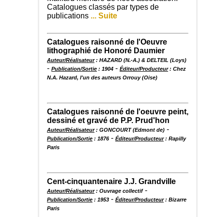
Catalogues classés par types de
publications
... Suite
Catalogues raisonné de l'Oeuvre
lithographié de Honoré Daumier
Auteur/Réalisateur
: HAZARD (N.-A.) & DELTEIL (Loys)
-
-
Publication/Sortie
: 1904
Éditeur/Producteur
: Chez
N.A. Hazard, l'un des auteurs Orrouy (Oise)
Catalogues raisonné de l'oeuvre peint,
dessiné et gravé de P.P. Prud'hon
-
Auteur/Réalisateur
: GONCOURT (Edmont de)
-
Publication/Sortie
: 1876
Éditeur/Producteur
: Rapilly
Paris
Cent-cinquantenaire J.J. Grandville
-
Auteur/Réalisateur
: Ouvrage collectif
-
Publication/Sortie
: 1953
Éditeur/Producteur
: Bizarre
Paris