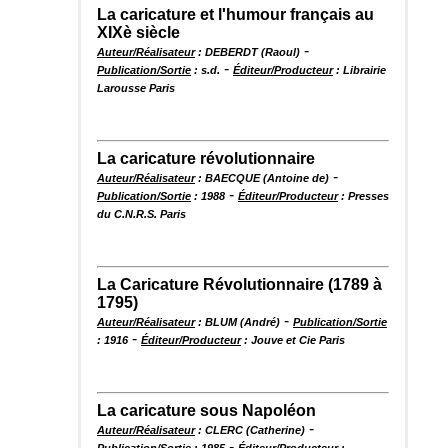
La caricature et l'humour français au
XIXè siècle
-
Auteur/Réalisateur
: DEBERDT (Raoul)
-
Publication/Sortie
: s.d.
Éditeur/Producteur
: Librairie
Larousse Paris
La caricature révolutionnaire
-
Auteur/Réalisateur
: BAECQUE (Antoine de)
-
Publication/Sortie
: 1988
Éditeur/Producteur
: Presses
du C.N.R.S. Paris
La Caricature Révolutionnaire (1789 à
1795)
-
Auteur/Réalisateur
: BLUM (André)
Publication/Sortie
-
: 1916
Éditeur/Producteur
: Jouve et Cie Paris
La caricature sous Napoléon
-
Auteur/Réalisateur
: CLERC (Catherine)
-
Publication/Sortie
: 1985
Éditeur/Producteur
: