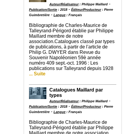
-
Auteur/Réalisateur
: Philippe Maillard
-
Publication/Sortie
: 2018
Éditeur/Producteur
: Pierre
-
Guimbretière
Langue
: Français
Bibliographie de Charles-Maurice de
Talleyrand-Périgord établie par Philippe
Maillard membre de notre
association.Catalogues classé par types
de publications, à partir de l'article de
Philip G. DWYER dans Revue du
Souvenir Napoléonien 59è année
numéro 409 sept.-oct. 1996 : Les
publications sur Talleyrand depuis 1928
... Suite
Catalogues Maillard par
types
-
Auteur/Réalisateur
: Philippe Maillard
-
Publication/Sortie
: 2018
Éditeur/Producteur
: Pierre
-
Guimbretière
Langue
: Français
Bibliographie de Charles-Maurice de
Talleyrand-Périgord établie par Philippe
Maillard membre de notre association.