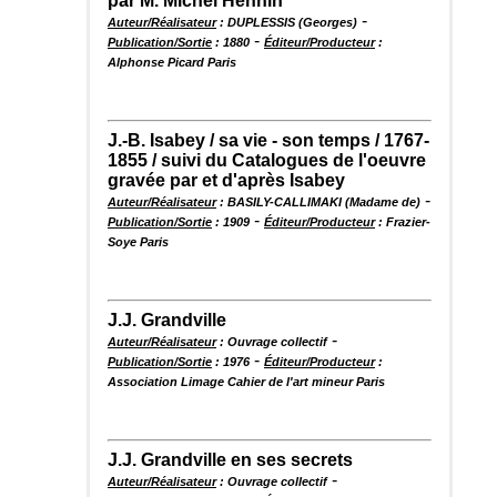
par M. Michel Hennin
-
Auteur/Réalisateur
: DUPLESSIS (Georges)
-
Publication/Sortie
: 1880
Éditeur/Producteur
:
Alphonse Picard Paris
J.-B. Isabey / sa vie - son temps / 1767-
1855 / suivi du Catalogues de l'oeuvre
gravée par et d'après Isabey
-
Auteur/Réalisateur
: BASILY-CALLIMAKI (Madame de)
-
Publication/Sortie
: 1909
Éditeur/Producteur
: Frazier-
Soye Paris
J.J. Grandville
-
Auteur/Réalisateur
: Ouvrage collectif
-
Publication/Sortie
: 1976
Éditeur/Producteur
:
Association Limage Cahier de l'art mineur Paris
J.J. Grandville en ses secrets
-
Auteur/Réalisateur
: Ouvrage collectif