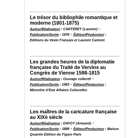
Le trésor du bibliophile romantique et
moderne (1801-1875)
-
Auteur/Réalisateur
: CARTERET (Laurent)
-
Publication/Sortie
: 1976
Éditeur/Producteur
:
Editions du Vexin Français et Laurent Carteret
Les grandes heures de la diplomatie
française du Traité de Vervins au
Congrès de Vienne 1598-1815
-
Auteur/Réalisateur
: Ouvrage collectif
-
Publication/Sortie
: 1963
Éditeur/Producteur
:
Ministère d'Etat Affaires Culturelles
Les maîtres de la caricature française
au XIXè siècle
-
Auteur/Réalisateur
: DAYOT (Armand)
-
Publication/Sortie
: 1888
Éditeur/Producteur
: Maison
Quantin Edition du Figaro Paris