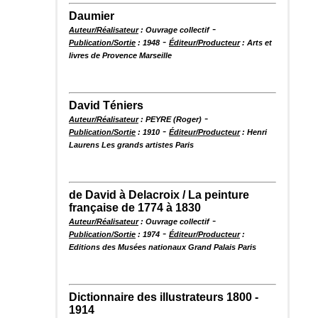
Daumier
-
Auteur/Réalisateur
: Ouvrage collectif
-
Publication/Sortie
: 1948
Éditeur/Producteur
: Arts et
livres de Provence Marseille
David Téniers
-
Auteur/Réalisateur
: PEYRE (Roger)
-
Publication/Sortie
: 1910
Éditeur/Producteur
: Henri
Laurens Les grands artistes Paris
de David à Delacroix / La peinture
française de 1774 à 1830
-
Auteur/Réalisateur
: Ouvrage collectif
-
Publication/Sortie
: 1974
Éditeur/Producteur
:
Editions des Musées nationaux Grand Palais Paris
Dictionnaire des illustrateurs 1800 -
1914