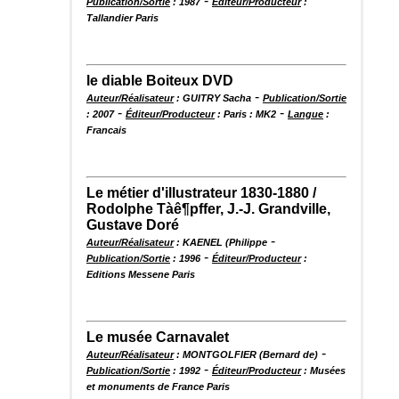
-
Publication/Sortie
: 1987
Éditeur/Producteur
:
Tallandier Paris
le diable Boiteux DVD
-
Auteur/Réalisateur
: GUITRY Sacha
Publication/Sortie
-
-
: 2007
Éditeur/Producteur
: Paris : MK2
Langue
:
Francais
Le métier d'illustrateur 1830-1880 /
Rodolphe Tàê¶pffer, J.-J. Grandville,
Gustave Doré
-
Auteur/Réalisateur
: KAENEL (Philippe
-
Publication/Sortie
: 1996
Éditeur/Producteur
:
Editions Messene Paris
Le musée Carnavalet
-
Auteur/Réalisateur
: MONTGOLFIER (Bernard de)
-
Publication/Sortie
: 1992
Éditeur/Producteur
: Musées
et monuments de France Paris