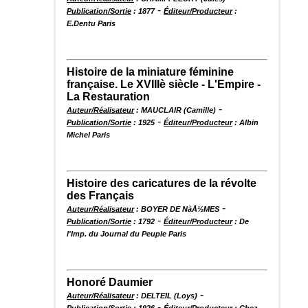
-
Publication/Sortie
: 1877
Éditeur/Producteur
:
E.Dentu Paris
Histoire de la miniature féminine
française. Le XVIIIè siècle - L'Empire -
La Restauration
-
Auteur/Réalisateur
: MAUCLAIR (Camille)
-
Publication/Sortie
: 1925
Éditeur/Producteur
: Albin
Michel Paris
Histoire des caricatures de la révolte
des Français
-
Auteur/Réalisateur
: BOYER DE NàÅ½MES
-
Publication/Sortie
: 1792
Éditeur/Producteur
: De
l'Imp. du Journal du Peuple Paris
Honoré Daumier
-
Auteur/Réalisateur
: DELTEIL (Loys)
-
Publication/Sortie
: 1926
Éditeur/Producteur
: Chez