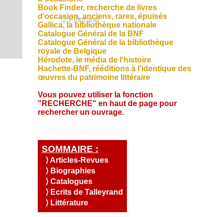
S
u
s
i
Q
e
Book Finder, recherche de livres
a
O
,
l
u
n
d'occasion, anciens, rares, épuisés
l
e
C
e
C
i
d
Gallica, la bibliothèque nationale
i
t
o
s
s
I
a
R
Catalogue Général de la BNF
t
c
n
o
A
Catalogue Général de la bibliothèque
é
e
.
t
m
T
s
royale de Belg
ique
a
t
m
c
Hérodote, le média de l'histoire
I
e
o
t
Hachette-BNF, rééditions à l'identique des
s
O
u
œuvres du patrimoine littéraire
-
N
r
n
A
Vous pouvez utiliser la fonction
o
u
"RECHERCHE" en haut de page pour
c
s
rechercher un ouvrage.
c
?
u
e
i
SOMMAIRE :
l
⟩ Articles-Revues
⟩ Biographies
⟩ Catalogues
⟩ Ecrits de Talleyrand
⟩ Littérature