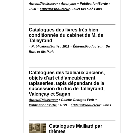
-
Auteur/Réalisateur
: Anonyme
Publication/Sortie
:
-
1850
Éditeur/Producteur
: Pillet fils ainé Paris
Catalogues des livres très bien
conditionnés du cabinet de M. de
Talleyrand
-
-
Publication/Sortie
: 1811
Éditeur/Producteur
: De
Bure et fils Paris
Catalogues des tableaux anciens,
objets d'art et d'ameublement
tapisseries, tapis dépendant de la
succession du duc de Talleyrand,
Valençay et Sagan
-
Auteur/Réalisateur
: Galerie Georges Petit
-
Publication/Sortie
: 1899
Éditeur/Producteur
: Paris
Catalogues Maillard par
thèmes