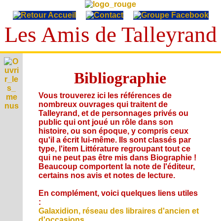
Les Amis de Talleyrand
T
A
Bibliographie
E
L
p
L
V
Vous trouverez ici les références de
h
i
E
nombreux ouvrages qui traitent de
é
I
e
m
Y
Talleyrand, et de personnages privés ou
c
p
é
public qui ont joué un rôle dans son
A
R
o
r
r
u
histoire, ou son époque, y compris ceux
n
A
i
C
i
d
qu'il a écrit lui-même. Ils sont classés par
o
v
N
i
d
i
type, l'item Littérature regroupant tout ce
g
S
é
t
D
e
o
qui ne peut pas être mis dans Biographie !
r
e
e
a
s
s
L
Beaucoup comportent la note de l'éditeur,
a
s
t
,
i
p
certains nos avis et notes de lecture.
é
i
L
v
e
h
c
o
i
'
n
i
r
En complément, voici quelques liens utiles
n
A
d
s
A
e
i
:
s
c
é
u
t
S
Galaxidion, réseau des libraires d'ancien et
A
t
o
t
s
g
d'occasions