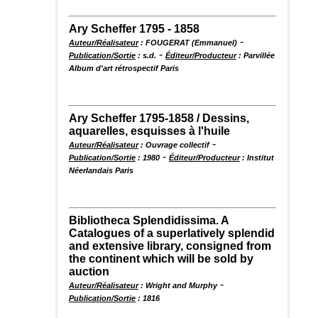
Ary Scheffer 1795 - 1858
-
Auteur/Réalisateur
: FOUGERAT (Emmanuel)
-
Publication/Sortie
: s.d.
Éditeur/Producteur
: Parvillée
Album d'art rétrospectif Paris
Ary Scheffer 1795-1858 / Dessins,
aquarelles, esquisses à l'huile
-
Auteur/Réalisateur
: Ouvrage collectif
-
Publication/Sortie
: 1980
Éditeur/Producteur
: Institut
Néerlandais Paris
Bibliotheca Splendidissima. A
Catalogues of a superlatively splendid
and extensive library, consigned from
the continent which will be sold by
auction
-
Auteur/Réalisateur
: Wright and Murphy
Publication/Sortie
: 1816