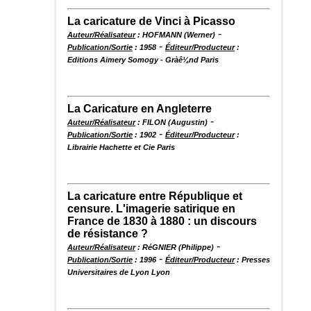
La caricature de Vinci à Picasso
-
Auteur/Réalisateur
: HOFMANN (Werner)
-
Publication/Sortie
: 1958
Éditeur/Producteur
:
Editions Aimery Somogy - Gràê¼nd Paris
La Caricature en Angleterre
-
Auteur/Réalisateur
: FILON (Augustin)
-
Publication/Sortie
: 1902
Éditeur/Producteur
:
Librairie Hachette et Cie Paris
La caricature entre République et
censure. L'imagerie satirique en
France de 1830 à 1880 : un discours
de résistance ?
-
Auteur/Réalisateur
: RéGNIER (Philippe)
-
Publication/Sortie
: 1996
Éditeur/Producteur
: Presses
Universitaires de Lyon Lyon